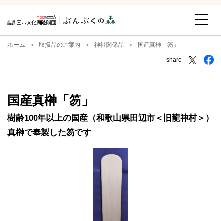
ホーム
取扱品のご案内
神社関係品
国産真榊「笏」
share
国産真榊「笏」
樹齢100年以上の国産（和歌山県田辺市＜旧龍神村＞）
真榊で奉製した笏です