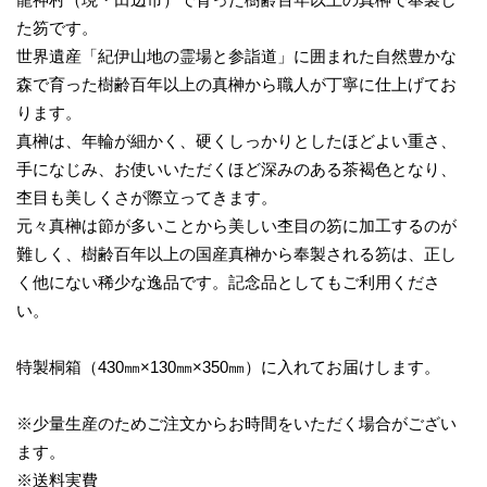
た笏です。
世界遺産「紀伊山地の霊場と参詣道」に囲まれた自然豊かな
森で育った樹齢百年以上の真榊から職人が丁寧に仕上げてお
ります。
真榊は、年輪が細かく、硬くしっかりとしたほどよい重さ、
手になじみ、お使いいただくほど深みのある茶褐色となり、
杢目も美しくさが際立ってきます。
元々真榊は節が多いことから美しい杢目の笏に加工するのが
難しく、樹齢百年以上の国産真榊から奉製される笏は、正し
く他にない稀少な逸品です。記念品としてもご利用くださ
い。
特製桐箱（430㎜×130㎜×350㎜）に入れてお届けします。
※少量生産のためご注文からお時間をいただく場合がござい
ます。
※送料実費