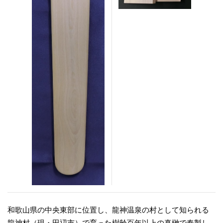
和歌山県の中央東部に位置し、龍神温泉の村として知られる
龍神村（現・田辺市）で育った樹齢百年以上の真榊で奉製し