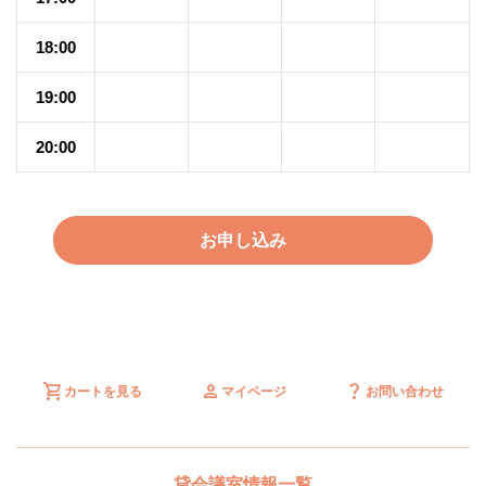
18:00
19:00
20:00
お申し込み
shopping_cart
person
question_mark
カートを見る
マイページ
お問い合わせ
貸会議室情報一覧