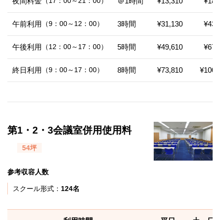
夜間料金
（17：00～21：00）
＠1時間
¥13,310
¥18,
午前利用
（9：00～12：00）
3時間
¥31,130
¥43,
午後利用
（12：00～17：00）
5時間
¥49,610
¥67,
終日利用
（9：00～17：00）
8時間
¥73,810
¥100,
第1・2・3会議室併用使用料
54坪
参考収容人数
スクール形式：
124名