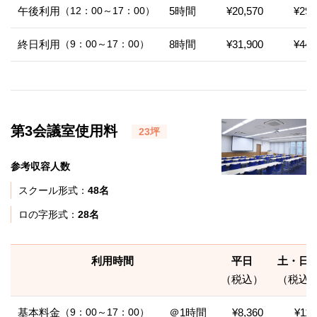
午後利用
（12：00～17：00）
5時間
¥20,570
¥29,
終日利用
（9：00～17：00）
8時間
¥31,900
¥44,
第3会議室使用料
23坪
参考収容人数
スクール形式：
48名
ロの字形式：
28名
利用時間
平日
土・日
（税込）
（税込
基本料金
（9：00～17：00）
＠1時間
¥8,360
¥11,