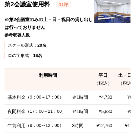
第2会議室使用料
11坪
※第2会議室のみの土・日・祝日の貸し出し
は行っておりません
参考収容人数
スクール形式：
20名
ロの字形式：
16名
利用時間
平日
土・日
（税込）
（税込
基本料金
（9：00～17：00）
＠1時間
¥4,730
¥6,
夜間料金
（17：00～21：00）
＠1時間
¥5,830
¥8,
午前利用
（9：00～12：00）
3時間
¥12,760
¥17,