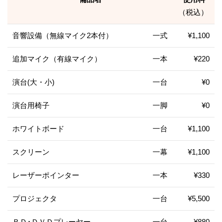
（税込）
音響設備（無線マイク2本付）
一式
¥1,100
追加マイク（有線マイク）
一本
¥220
演台(大・小)
一台
¥0
演台用椅子
一脚
¥0
ホワイトボード
一台
¥1,100
スクリーン
一幕
¥1,100
レーザーポインター
一本
¥330
プロジェクタ
一台
¥5,500
ＢＤ･ＤＶＤプレーヤー
一台
¥880