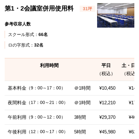
第1・2会議室併用使用料
31坪
参考収容人数
スクール形式：
66名
ロの字形式：
32名
利用時間
平日
土・日
（税込）
（税込
基本料金
（9：00～17：00）
＠1時間
¥10,450
¥14,
夜間料金
（17：00～21：00）
＠1時間
¥12,210
¥17,
午前利用
（9：00～12：00）
3時間
¥29,370
¥40,
午後利用
（12：00～17：00）
5時間
¥45,980
¥62,