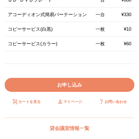
アコーディオン式簡易パーテーション
一台
¥330
コピーサービス(白黒)
一枚
¥10
コピーサービス(カラー)
一枚
¥60
お申し込み
shopping_cart
person
question_mark
カートを見る
マイページ
お問い合わせ
貸会議室情報一覧