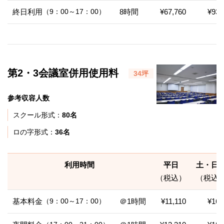
終日利用
（9：00～17：00）
8時間
¥67,760
¥93,
第2・3会議室併用使用料
34坪
参考収容人数
スクール形式：
80名
ロの字形式：
36名
利用時間
平日
土・日
（税込）
（税込
基本料金
（9：00～17：00）
＠1時間
¥11,110
¥16,