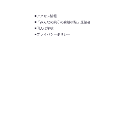
■アクセス情報
■「みんなの鎮守の森植樹祭」座談会
■田んぼ学校
■プライバシーポリシー