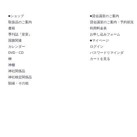
■ショップ
■貸会議室のご案内
取扱品のご案内
貸会議室のご案内・予約状況
書籍
利用料金表
季刊誌『皇室』
お申し込みフォーム
国旗関連
■マイページ
カレンダー
ログイン
DVD・CD
パスワードリマインダ
榊
カートを見る
神棚
神社関係品
神社検定関係品
額縁・その他