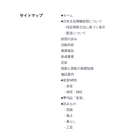
サイトマップ
■ホーム
■日本文化興隆財団について
- 特定商取引法に基づく表示
- 配送について
財団の歩み
活動内容
事業報告
助成事業
定款
国旗と国歌の基礎知識
施設案内
■皇室WEB
- 皇室
- 神宮・神社
■季刊誌『皇室』
■読みもの
- 芸能
- 風土
- 暮らし
- 工芸