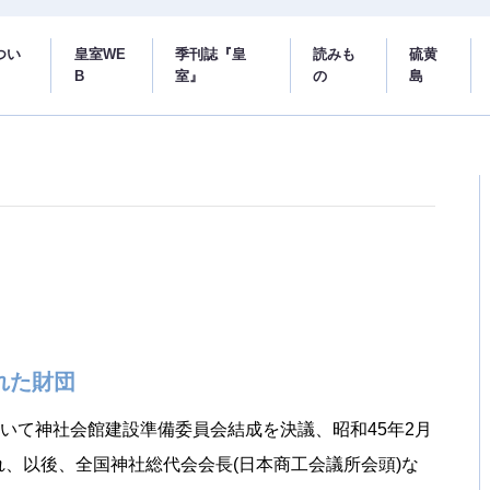
つい
皇室WE
季刊誌『皇
読みも
硫黄
B
室』
の
島
れた財団
いて神社会館建設準備委員会結成を決議、昭和45年2月
れ、以後、全国神社総代会会長(日本商工会議所会頭)な