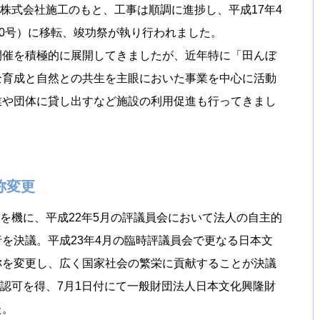
設株式会社施工のもと、工事は順調に進捗し、平成17年4
10号）に移転、竣功祭が執り行われました。
催を積極的に展開してきましたが、近年特に「田んぼ
全育成と自然との共生を主眼においた事業を中心に活動
業や団体に貸し出すなど施設の利用促進も行ってきまし
称変更
を機に、平成22年5月の評議員会において法人の自主的
を決議。平成23年4月の臨時評議員会で更なる日本文
称を変更し、広く国家社会の繁栄に貢献することが決議
の認可を得、7月1日付にて一般財団法人日本文化興隆財
た。