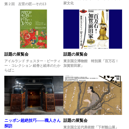
家文化
第２回 左官の匠―その13
話題の展覧会
話題の展覧会
アイルランド チェスター・ビーティ
東京国立博物館 特別展「百万石！
ー・コレクション 絵巻と絵本のたか
加賀前田家」
らばこ
ニッポン超絶技巧――職人さん
話題の展覧会
探訪
東京国立近代美術館「下村観山展」