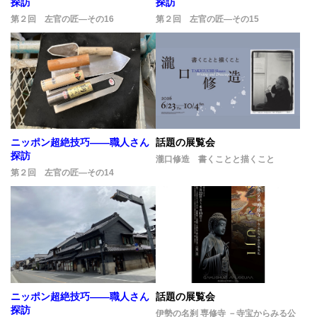
探訪
探訪
第２回 左官の匠―その16
第２回 左官の匠―その15
ニッポン超絶技巧――職人さん
話題の展覧会
探訪
瀧口修造 書くことと描くこと
第２回 左官の匠―その14
ニッポン超絶技巧――職人さん
話題の展覧会
探訪
伊勢の名刹 専修寺 －寺宝からみる公