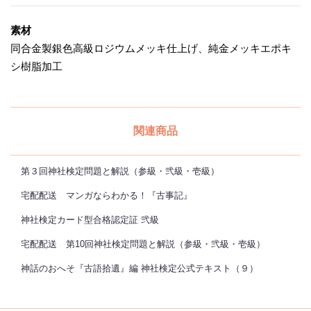
素材
同合金製銀色高級ロジウムメッキ仕上げ、純金メッキエポキ
シ樹脂加工
関連商品
第３回神社検定問題と解説（参級・弐級・壱級）
宅配配送 マンガならわかる！『古事記』
神社検定カード型合格認定証 弐級
宅配配送 第10回神社検定問題と解説（参級・弐級・壱級）
神話のおへそ『古語拾遺』編 神社検定公式テキスト（９）