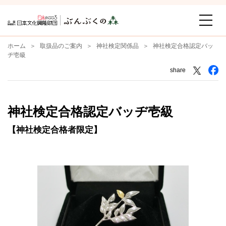
ホーム
取扱品のご案内
神社検定関係品
神社検定合格認定バッ
ヂ壱級
share
神社検定合格認定バッヂ壱級
【神社検定合格者限定】