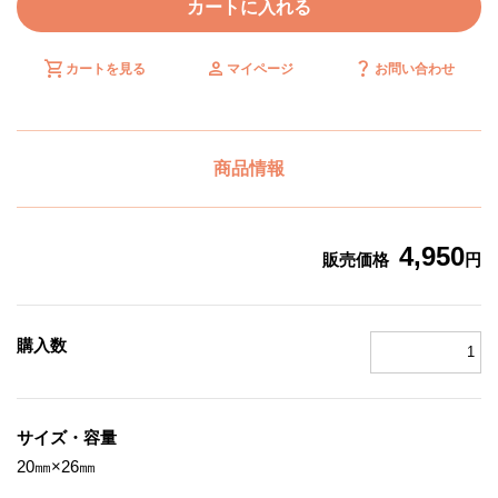
カートに入れる
shopping_cart
person
question_mark
カートを見る
マイページ
お問い合わせ
商品情報
4,950
販売価格
円
購入数
サイズ・容量
20㎜×26㎜