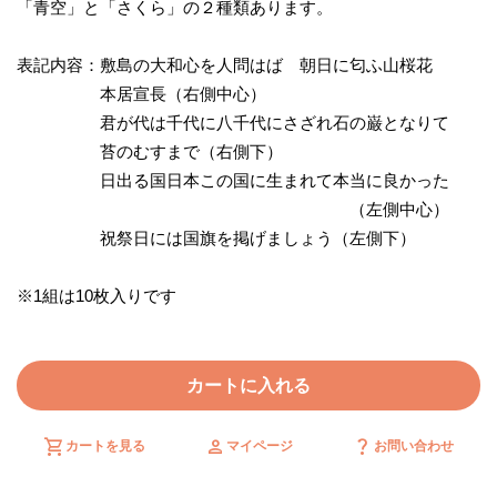
「青空」と「さくら」の２種類あります。
表記内容：敷島の大和心を人問はば 朝日に匂ふ山桜花
本居宣長（右側中心）
君が代は千代に八千代にさざれ石の巌となりて
苔のむすまで（右側下）
日出る国日本この国に生まれて本当に良かった
（左側中心）
祝祭日には国旗を掲げましょう（左側下）
※1組は10枚入りです
カートに入れる
shopping_cart
person
question_mark
カートを見る
マイページ
お問い合わせ