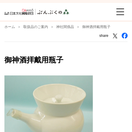
ホーム
取扱品のご案内
神社関係品
御神酒拝戴用瓶子
share
御神酒拝戴用瓶子