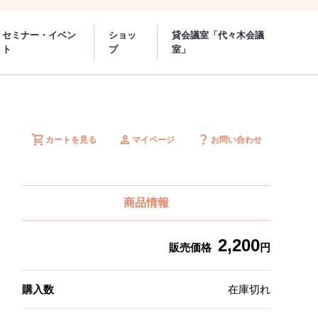
セミナー・イベン
ショッ
貸会議室「代々木会議
ト
プ
室」
shopping_cart
person
question_mark
カートを見る
マイページ
お問い合わせ
商品情報
2,200
販売価格
円
購入数
在庫切れ