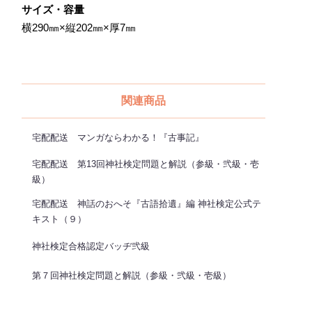
サイズ・容量
横290㎜×縦202㎜×厚7㎜
関連商品
宅配配送 マンガならわかる！『古事記』
宅配配送 第13回神社検定問題と解説（参級・弐級・壱
級）
宅配配送 神話のおへそ『古語拾遺』編 神社検定公式テ
キスト（９）
神社検定合格認定バッヂ弐級
第７回神社検定問題と解説（参級・弐級・壱級）