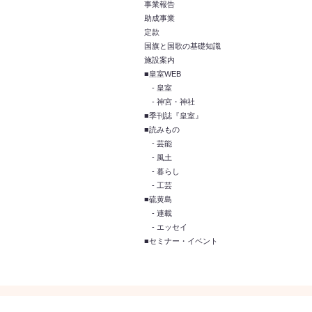
事業報告
助成事業
定款
国旗と国歌の基礎知識
施設案内
■皇室WEB
- 皇室
- 神宮・神社
■季刊誌『皇室』
■読みもの
- 芸能
- 風土
- 暮らし
- 工芸
■硫黄島
- 連載
- エッセイ
■セミナー・イベント