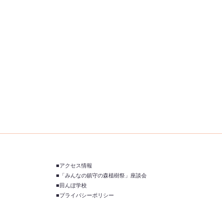
■アクセス情報
■「みんなの鎮守の森植樹祭」座談会
■田んぼ学校
■プライバシーポリシー