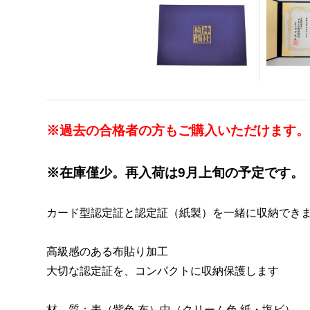
※過去の合格者の方もご購入いただけます。
※在庫僅少。再入荷は9月上旬の予定です。
カード型認定証と認定証（紙製）を一緒に収納でき
高級感のある布貼り加工
大切な認定証を、コンパクトに収納保護します
材 質：表（紫色 布）中（クリーム色 紙・塩ビ）