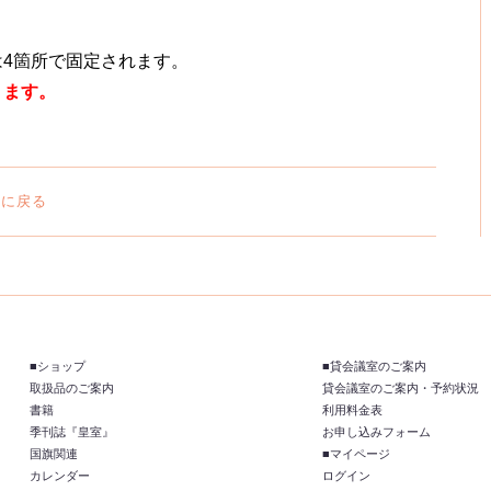
4箇所で固定されます。
ります。
覧に戻る
■ショップ
■貸会議室のご案内
取扱品のご案内
貸会議室のご案内・予約状況
書籍
利用料金表
季刊誌『皇室』
お申し込みフォーム
国旗関連
■マイページ
カレンダー
ログイン