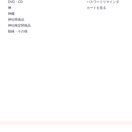
DVD・CD
パスワードリマインダ
榊
カートを見る
神棚
神社関係品
神社検定関係品
額縁・その他