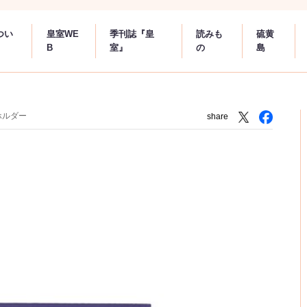
つい
皇室WE
季刊誌『皇
読みも
硫黄
B
室』
の
島
ホルダー
share