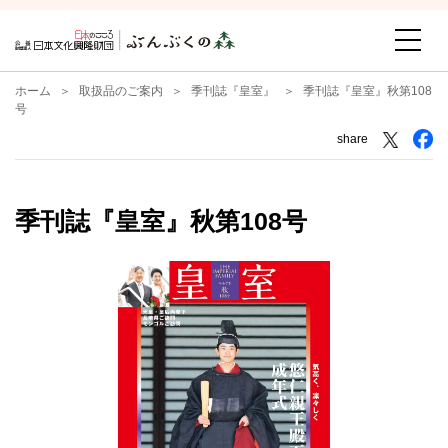
ホーム
取扱品のご案内
季刊誌『皇室』
季刊誌『皇室』秋第108
号
share
季刊誌『皇室』秋第108号