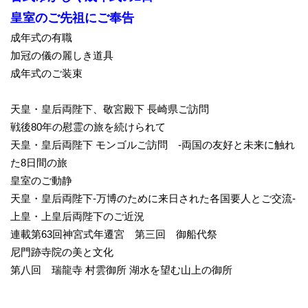
皇室のご先祖にご奉告
成年式の有職
加冠の儀の麗しき道具
成年式のご装束
天皇・皇后両陛下、敬宮殿下 長崎県ご訪問
戦後80年の慰霊の旅を続けられて
天皇・皇后両陛下 モンゴルご訪問 -両国の友好と未来に触れ
た8日間の旅
皇室のご動静
天皇・皇后両陛下-万博のために来日された各国要人とご交流-
上皇・上皇后両陛下のご近況
連載第63回神宮式年遷宮 第三回 御船代祭
尼門跡寺院の美と文化
第八回 瑞龍寺 村雲御所 湖水を望む山上の御所