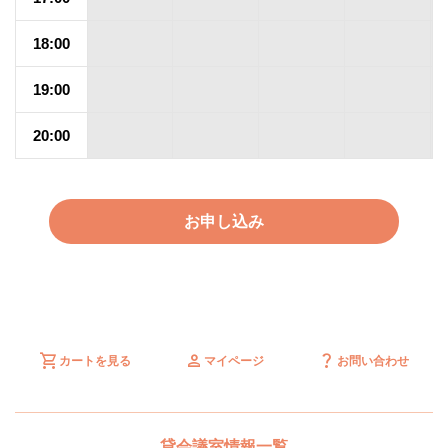
18:00
19:00
20:00
お申し込み
shopping_cart
person
question_mark
カートを見る
マイページ
お問い合わせ
貸会議室情報一覧