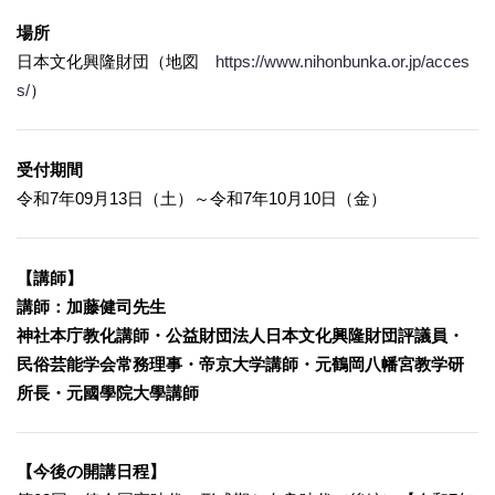
場所
日本文化興隆財団（地図
https://www.nihonbunka.or.jp/acces
s/
）
受付期間
令和7年09月13日（土）～令和7年10月10日（金）
【講師】
講師：加藤健司先生
神社本庁教化講師・公益財団法人日本文化興隆財団評議員・
民俗芸能学会常務理事・帝京大学講師・元鶴岡八幡宮教学研
所長・元國學院大學講師
【今後の開講日程】