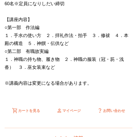
60名※定員になりしだい締切
【講座内容】
○第一部 作法編
１．手水の使い方 ２．拝礼作法・拍手 ３．修祓 ４．本
殿の構造 ５．神饌・伝供など
○第二部 有職故実編
１．神職の持ち物、履き物 ２．神職の服装（冠・笏・浅
沓） ３．巫女装束など
※講義内容は変更になる場合があります。
shopping_cart
person
question_mark
カートを見る
マイページ
お問い合わせ