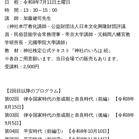
日 程：令和8年7月11日土曜日
時 間：13：30～15：00
講 師：加藤健司先生
（神社本庁教化講師・公益財団法人日本文化興隆財団評議
員・民俗芸能学会常務理事・帝京大学講師・元鶴岡八幡宮教
学研所長・元國學院大學講師）
教 材：神社検定公式テキスト『神社のいろは 続』
※各自ご用意願います。当日会場での販売もあります。
受講料：2,500円
【2回目以降のプログラム】
第02回 律令国家時代の形成期と奈良時代（前編） 【令和8年
8月15日】
第03回 律令国家時代の形成期と奈良時代（後編） 【令和8年
9月5日】
第04回 平安時代（前編①） 【令和8年10月10日】