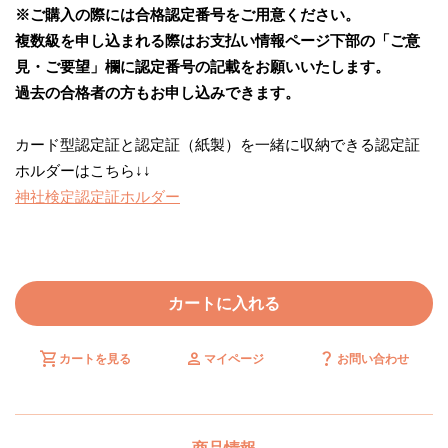
※ご購入の際には合格認定番号をご用意ください。
複数級を申し込まれる際はお支払い情報ページ下部の「ご意
見・ご要望」欄に認定番号の記載をお願いいたします。
過去の合格者の方もお申し込みできます。
カード型認定証と認定証（紙製）を一緒に収納できる認定証
ホルダーはこちら↓↓
神社検定認定証ホルダー
カートに入れる
shopping_cart
person
question_mark
カートを見る
マイページ
お問い合わせ