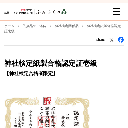
ホーム
取扱品のご案内
神社検定関係品
神社検定紙製合格認定
証壱級
share
神社検定紙製合格認定証壱級
【神社検定合格者限定】