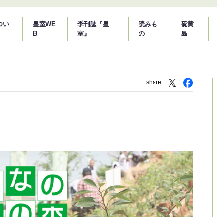
つい
皇室WE
季刊誌『皇
読みも
硫黄
B
室』
の
島
share