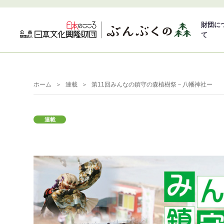
財団に
て
ホーム
連載
第11回みんなの鎮守の森植樹祭－八幡神社ー
連載