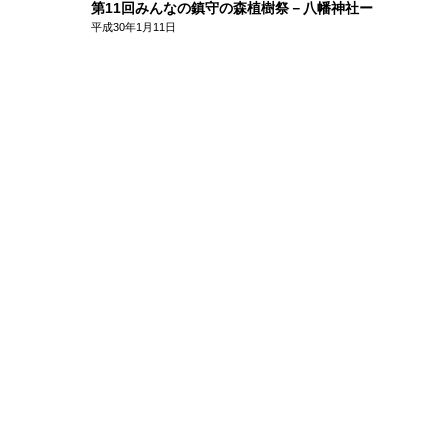
第11回みんなの鎮守の森植樹祭－八幡神社ー
連載
平成30年1月11日