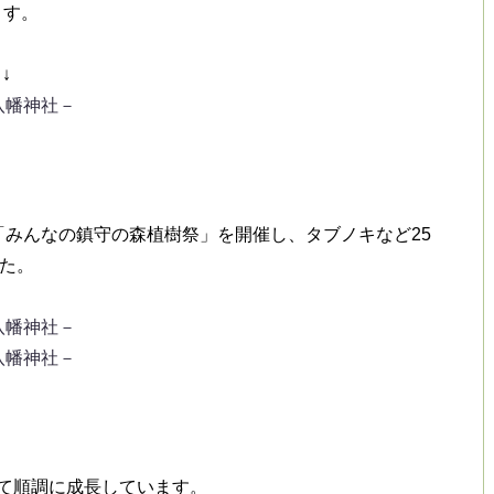
ます。
↓
八幡神社－
「みんなの鎮守の森植樹祭」を開催し、タブノキなど25
した。
八幡神社－
－八幡神社－
て順調に成長しています。