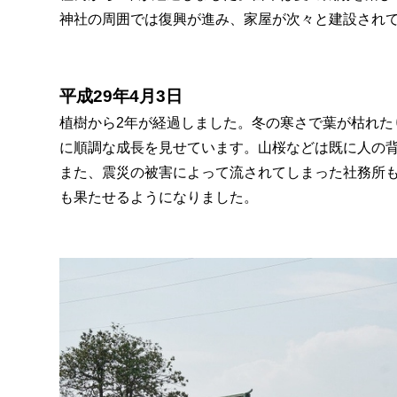
神社の周囲では復興が進み、家屋が次々と建設され
平成29年4月3日
植樹から2年が経過しました。冬の寒さで葉が枯れた
に順調な成長を見せています。山桜などは既に人の
また、震災の被害によって流されてしまった社務所
も果たせるようになりました。