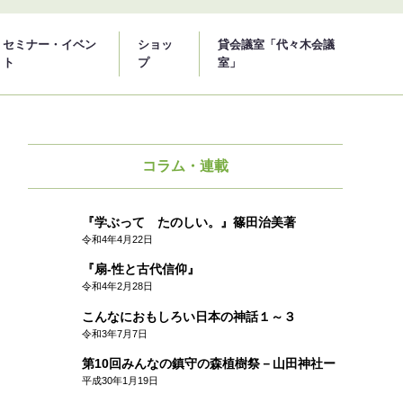
セミナー・イベン
ショッ
貸会議室「代々木会議
ト
プ
室」
コラム・連載
『学ぶって たのしい。』篠田治美著
連載
令和4年4月22日
『扇-性と古代信仰』
連載
令和4年2月28日
こんなにおもしろい日本の神話１～３
連載
令和3年7月7日
第10回みんなの鎮守の森植樹祭－山田神社ー
連載
平成30年1月19日