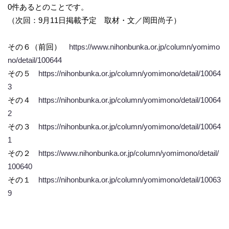
0件あるとのことです。
（次回：9月11日掲載予定 取材・文／岡田尚子）
その６（前回）
https://www.nihonbunka.or.jp/column/yomimo
no/detail/100644
その５
https://nihonbunka.or.jp/column/yomimono/detail/10064
3
その４
https://nihonbunka.or.jp/column/yomimono/detail/10064
2
その３
https://nihonbunka.or.jp/column/yomimono/detail/10064
1
その２
https://www.nihonbunka.or.jp/column/yomimono/detail/
100640
その１
https://nihonbunka.or.jp/column/yomimono/detail/10063
9