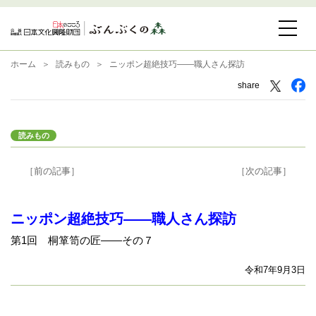
ホーム
読みもの
ニッポン超絶技巧――職人さん探訪
share
読みもの
［前の記事］
［次の記事］
ニッポン超絶技巧――職人さん探訪
第1回 桐箪笥の匠――その７
令和7年9月3日