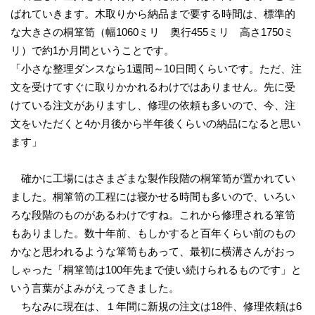
ばれていきます。木取りから納品まで要する時間は、標準的
な大きさの桐箪笥（幅1060ミリ 奥行455ミリ 高さ1750ミ
リ）で約1か月間ということです。
「小さな整理ダンスなら1週間～10日間くらいです。ただ、注
文を受けてすぐに取りかかれるわけではありません。先に受
けている注文がありますし、修理の依頼も多いので、今、注
文をいただくと4か月後から半年後くらいの納品になると思い
ます」
確かに工場にはさまざまな製作段階の桐箪笥が置かれてい
ました。桐箪笥の工程には寝かせる時間も多いので、いろい
ろな段階のものがあるわけですね。これから修理される箪笥
もありました。数十年前、もしかすると百年くらい前のもの
かなと思われるような箪笥もあって、最初に横溝さんがおっ
しゃった「桐箪笥は100年先まで使い続けられるものです」と
いう言葉がよみがえってきました。
ちなみに現在は、１年間に新規の注文は18件、修理依頼は6