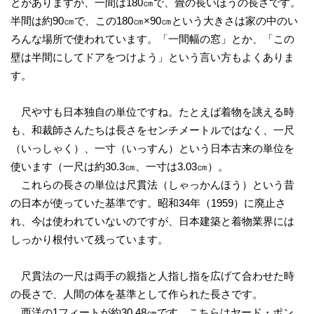
とがありますが、一間は180㎝で、畳の長いほうの長さです。
半間は約90㎝で、この180㎝×90㎝という大きさは家の中のい
ろんな場所で使われています。「一間幅の窓」とか、「この
壁は半間にしてドアをつけよう」という言い方もよくありま
す。
尺や寸も日本独自の単位ですね。たとえば着物を誂える時
も、和裁師さんたちは長さをセンチメートルではなく、一尺
（いっしゃく）、一寸（いっすん）という日本古来の単位を
使います（一尺は約30.3㎝、一寸は3.03㎝）。
これらの長さの単位は尺貫法（しゃっかんほう）という昔
の日本が使っていた基準です。昭和34年（1959）に廃止さ
れ、今は使われていないのですが、日本建築と着物業界には
しっかり根付いて残っています。
尺貫法の一尺は両手の親指と人指し指を広げて合わせた時
の長さで、人間の体を基準として作られた長さです。
西洋の1フィートが約30.48㎝です。こちらはヤード・ポン