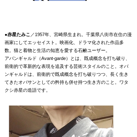
●赤星たみこ
／1957年、宮崎県生まれ。千葉県八街市在住の漫
画家にしてエッセイスト。映画化、ドラマ化された作品多
数。猫と着物と生活の知恵を愛する石鹸ユーザー。
アバンギャルド（Avant-garde）とは、既成概念を打ち破り、
前衛的で革新的な表現を追及する芸術スタイルのこと。オバ
ンギャルドは、前衛的で既成概念を打ち破りつつ、長く生き
てきたオバサンとしての矜持も併せ持つ生き方のこと。ワタ
クシ赤星の造語です。