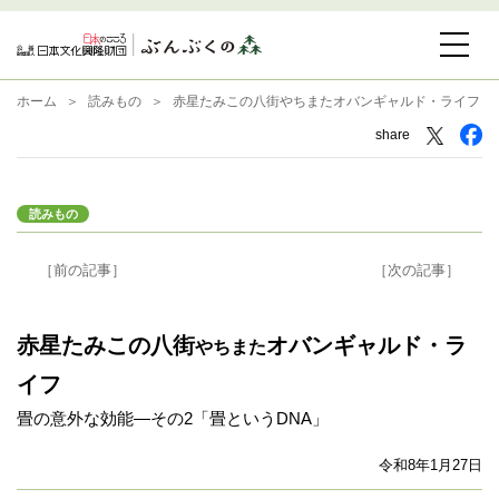
ホーム
読みもの
赤星たみこの八街やちまたオバンギャルド・ライフ
share
読みもの
［前の記事］
［次の記事］
赤星たみこの八街
オバンギャルド・ラ
やちまた
イフ
畳の意外な効能―その2「畳というDNA」
令和8年1月27日