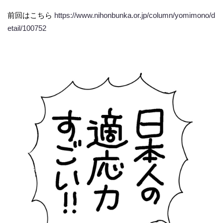
前回はこちら
https://www.nihonbunka.or.jp/column/yomimono/d
etail/100752