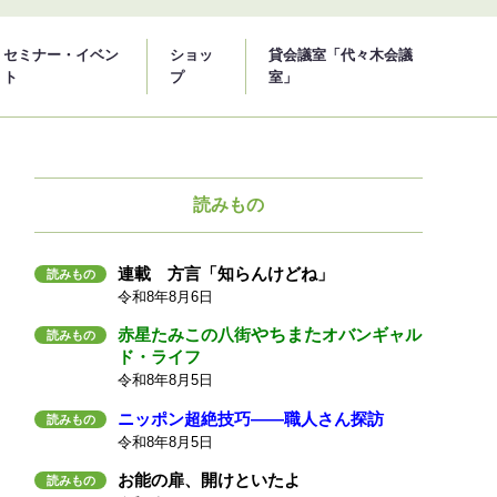
セミナー・イベン
ショッ
貸会議室「代々木会議
ト
プ
室」
読みもの
連載 方言「知らんけどね」
読みもの
令和8年8月6日
赤星たみこの八街
やちまた
オバンギャル
読みもの
ド・ライフ
令和8年8月5日
ニッポン超絶技巧――職人さん探訪
読みもの
令和8年8月5日
お能の扉、開けといたよ
読みもの