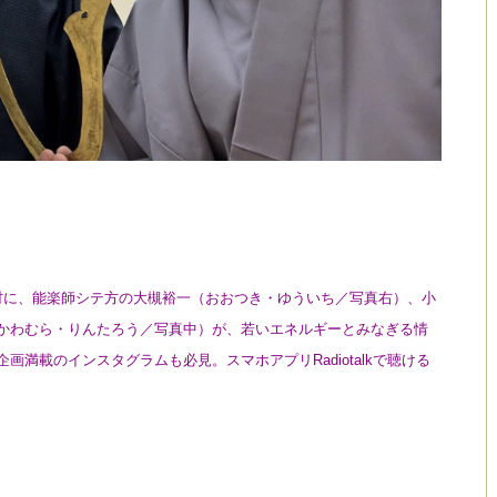
材に、能楽師シテ方の大槻裕一（おおつき・ゆういち／写真右）、小
かわむら・りんたろう／写真中）が、若いエネルギーとみなぎる情
満載のインスタグラムも必見。スマホアプリRadiotalkで聴ける