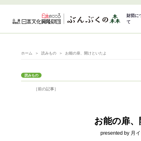
財団に
て
ホーム
読みもの
お能の扉、開けといたよ
読みもの
［前の記事］
お能の扉、
presented b