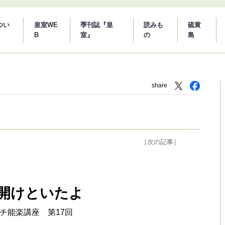
つい
皇室WE
季刊誌『皇
読みも
硫黄
B
室』
の
島
share
［次の記事］
開けといたよ
y 月イチ能楽講座 第17回