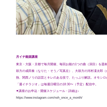
月イチ能楽講座
東京・大阪・京都で毎月開催、毎回お能の1つの曲（演目）を題
鼓方の成田奏（なりた・そう／写真左）、大鼓方の河村凜太郎（
熱、関西ノリの話芸とキレのある技で、たっぷり解説。オモシロ企画
「週イチラジオ」は毎週日曜日の18:30〜（予定）配信中。
⚫︎講座のお申込・開催スケジュール・詳細は↓
https://www.instagram.com/noh_once_a_month/