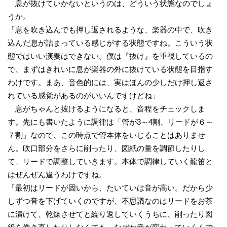
息が抜けていかないというのは、どういう状態なのでしょ
うか。
「息を吹き込んでも押し返されるような、楽器の中で、吹き
込んだ息が詰まっている感じがする状態ですね。こういう状
態ではいい演奏はできない。僕は『抜け』を重視しているの
で、まずはきれいに息が楽器の外に抜けている状態を目指す
わけです。まあ、音色的には、実はほんの少しだけ押し返さ
れている感覚があるのがいいんですけどね」
息がちゃんと抜けるようになると、音程をチェックしま
す。先にも書いたように調律は「管が3～4割、リードが６～
７割」なので、この時点で管本体をいじることはありませ
ん。吹口部分をさらに削ったり、図紙の量を調節したりし
て、リードで調整していきます。本体で調律していく龍笛と
はぜんぜん違うわけですね。
「最初はリードが固いから、たいていは音が高い。だから少
しずつ音を下げていくのですが、不思議なのはリードをお茶
に漬けて、乾燥させてと繰り返していくうちに、削ったり図