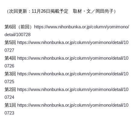
（次回更新：11月26日掲載予定 取材・文／岡田尚子）
第6回（前回）
https://www.nihonbunka.or.jp/column/yomimono/
detail/100728
第5回
https://www.nihonbunka.or.jp/column/yomimono/detail/10
0727
第4回
https://www.nihonbunka.or.jp/column/yomimono/detail/10
0726
第3回
https://www.nihonbunka.or.jp/column/yomimono/detail/10
0725
第2回
https://www.nihonbunka.or.jp/column/yomimono/detail/10
0724
第1回
https://www.nihonbunka.or.jp/column/yomimono/detail/10
0723