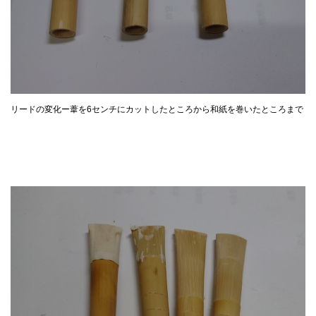
リードの変化ー葦を6センチにカットしたところから和紙を巻いたところまで