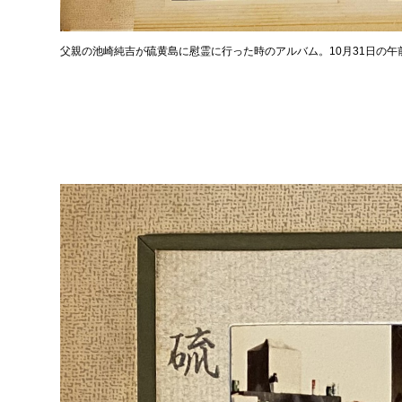
父親の池崎純吉が硫黄島に慰霊に行った時のアルバム。10月31日の