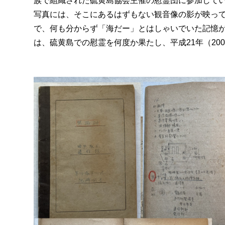
族で組織された硫黄島協会主催の慰霊団に参加して
写真には、そこにあるはずもない観音像の影が映っ
で、何も分からず「海だー」とはしゃいでいた記憶が
は、硫黄島での慰霊を何度か果たし、平成21年（200