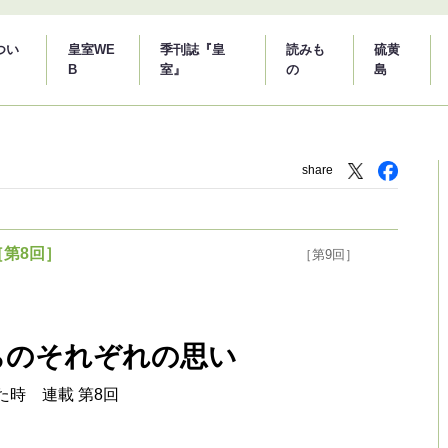
つい
皇室WE
季刊誌『皇
読みも
硫黄
B
室』
の
島
share
［第8回］
［第9回］
ちのそれぞれの思い
た時 連載 第8回