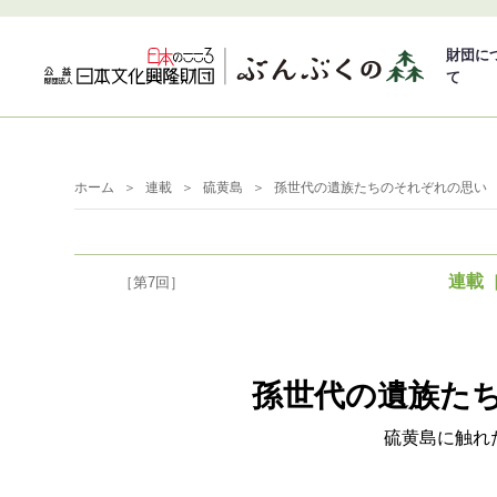
財団に
て
ホーム
連載
硫黄島
孫世代の遺族たちのそれぞれの思い
連載
［第7回］
孫世代の遺族た
硫黄島に触れ