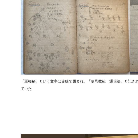
「軍極秘」という文字は赤線で囲まれ、「暗号教範 通信法」と記さ
ていた