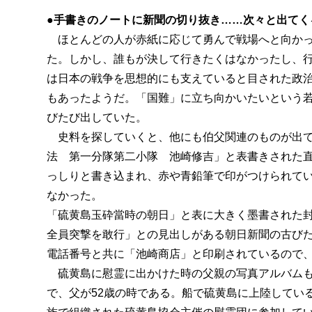
●手書きのノートに新聞の切り抜き……次々と出てく
ほとんどの人が赤紙に応じて勇んで戦場へと向かっ
た。しかし、誰もが決して行きたくはなかったし、
は日本の戦争を思想的にも支えていると目された政
もあったようだ。「国難」に立ち向かいたいという
びたび出していた。
史料を探していくと、他にも伯父関連のものが出て
法 第一分隊第二小隊 池崎修吉」と表書きされた
っしりと書き込まれ、赤や青鉛筆で印がつけられて
なかった。
「硫黄島玉砕當時の朝日」と表に大きく墨書された
全員突撃を敢行」との見出しがある朝日新聞の古び
電話番号と共に「池崎商店」と印刷されているので
硫黄島に慰霊に出かけた時の父親の写真アルバムもあっ
で、父が52歳の時である。船で硫黄島に上陸してい