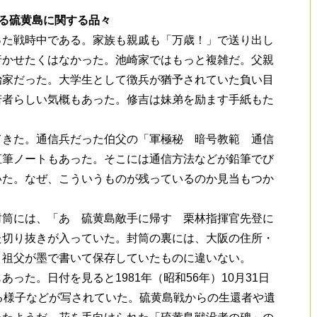
る硫黄島に関する品々
た戦時中である。家族も親戚も「万歳！」で送り出し
行かせたくはなかった。池崎家ではもっと複雑だ。父親
治家だった。大学生として徴兵が猶予されていた負い目
若者らしい気概もあった。修吉は妹弟を励ます手紙もた
きた。通信兵だった伯父の「軍極秘 暗号教範 通信
直筆ノートもあった。そこには通信方法などが鉛筆でび
いた。なぜ、こういうものが残っているのか見当もつか
封筒には、「あゝ硫黄島敵手に帰す 栗林指揮官先登に
た切り抜きが入っていた。封筒の裏には、大阪の住所・
、祖父が墨で書いて保存していたものに違いない。
た。日付を見ると1981年（昭和56年）10月31日
る様子などが写されていた。硫黄島戦からの生還者や遺