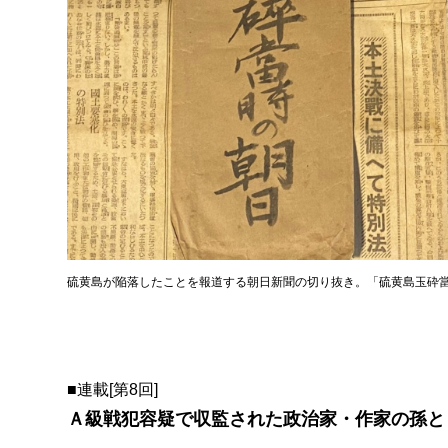
硫黄島が陥落したことを報道する朝日新聞の切り抜き。「硫黄島玉砕
■連載[第8回]
Ａ級戦犯容疑で収監された政治家・作家の孫と