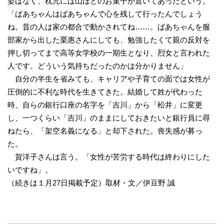
姿はなく、枕元には山ほどのお菓子が置いてあったという。
「ばあちゃんはばあちゃんで心を残して行ったんでしょう
ね。昔の人は家の都合で動かされてね……。ばあちゃんを服
部家から出した栗惠さんにしても、勉強したくて親の反対を
押し切ってまで高等女学校の一期生となり、烈女と言われた
人です。どういう気持ちだったのかは分かりません」
自分の半生を省みても、キャリアや子育ての面では女性が
圧倒的に不利な時代を生きてきた。結婚して姓が代わった
時、自らの銀行口座の名字を「吉川」から「松井」に変更
し、一つくらい「吉川」のままにしておきたいと銀行員に尋
ねたら、「架空名義になる」と却下された。喪失感が募っ
た。
賀洋子さんは言う。「女性が苦労する時代は終わりにした
いですね」。
（続きは１月27日掲載予定）取材・文／伊豆野 誠