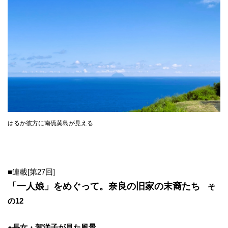
はるか彼方に南硫黄島が見える
■連載[第27回]
「一人娘」をめぐって。奈良の旧家の末裔たち
そ
の12
●長女・賀洋子が見た風景