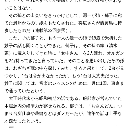
だ。だが、それらすべてが要因だとしたら話の辻褄が合わな
いことはない。
その孫との出会いをきっかけとして、源一が姉・郁子に宛
てた満州からの手紙ももたらされた。将広さんが硫黄島に持
参したものだ（連載第22回参照）。
また、その郁子と、もう一人の源一の姉で19歳で夭折した
妙子の話も聞くことができた。郁子は、その孫の家（清水
家）に嫁入りしてきた時に「女中さん」を2人連れ、オルガン
を2台持ってきたと言っていた。そのことを思い出したその孫
は、わざわざ蔵の中を探してみた。すると果たして、2台が見
つかり、1台は音が出なかったが、もう1台は大丈夫だった。
妙子に関しては、音楽のレッスンのために、月に1回、東京ま
で通っていたという。
大正時代末から昭和初期の話である。服部家が営んでいた
木屋源内の経済力が察せられる。郁子は、「おさんどん」つ
まり台所仕事や裁縫などはダメだったが、達筆で話は上手な
才媛だったという。