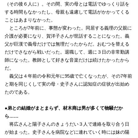
（その後６人に）。その間、実の母とは電話でゆっくり話を
する時間もなかったし、母親も遠慮して電話がかかってくる
ことはあまりなかった。
ところが7年前に、事態が変わった。同居する義理の父親に
介護が必要になり、賀洋子さんが世話することになった。義
父が巨漢で義母だけでは無理だったからだ。おむつを替える
だけでさながら戦いだった。退職して、週に３日の非常勤講
師になった。教師として好きな音楽だけは続けたかったから
だ。
義父は４年前の令和元年に95歳で亡くなったが、その7年前
と期を同じくして実の母・史子さんに認知症の症状が出始め
たのである。
●弟との結婚がまとまらず、材木商は男が多くて物騒だか
ら……
将広さんと陽子さんのきょうだい３人で連絡を取り合う日
が始まった。史子さんを病院などに連れていく時には妹の陽