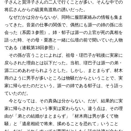
子さんと賀洋子さんの二人で行くことが多い。そんな中での
将広さんからの硫黄島渡島の誘いだった。
なぜだかは分からないが、同時に服部家絡みの情報も集ま
ってきた。音楽の仕事の関係で、偶然にも源一の姉の孫に出
会った（系図３参照）。姉・郁子は源一の上官が死の真相を
語った時、その母・栗惠と一緒に仏壇の前で聞いていた人物
である（連載第18回参照）。
その孫が言うことによれば、祖母・瑳巴子が戦後に実家に
戻らされた理由とは以下だった。当初、瑳巴子は源一の弟・
源二にめあわせられようとした。しかし、まとまらず、材木
商のように男手が多いところは物騒だからということで、実
家に帰らせたのだという。源一の姉である郁子は、そう語っ
ていたのだ。
今となっては、その真偽は分からない。だが、結果的に実
家に帰らされたという事実は変わらない。違う点は、その理
由が「弟との結婚がまとまらず」「材木商は男が多くて物
騒」と「遺産相続で将来、揉めることを恐れて」いうこと