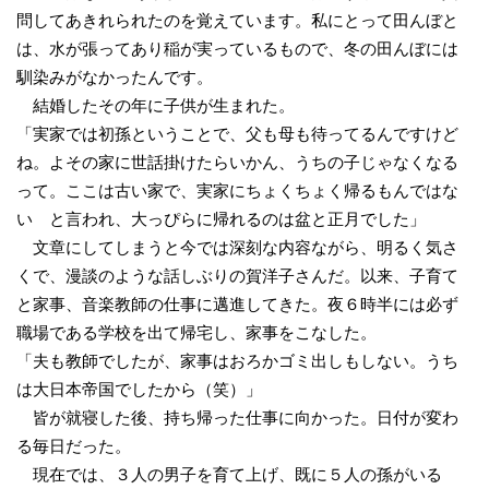
問してあきれられたのを覚えています。私にとって田んぼと
は、水が張ってあり稲が実っているもので、冬の田んぼには
馴染みがなかったんです。
結婚したその年に子供が生まれた。
「実家では初孫ということで、父も母も待ってるんですけど
ね。よその家に世話掛けたらいかん、うちの子じゃなくなる
って。ここは古い家で、実家にちょくちょく帰るもんではな
い と言われ、大っぴらに帰れるのは盆と正月でした」
文章にしてしまうと今では深刻な内容ながら、明るく気さ
くで、漫談のような話しぶりの賀洋子さんだ。以来、子育て
と家事、音楽教師の仕事に邁進してきた。夜６時半には必ず
職場である学校を出て帰宅し、家事をこなした。
「夫も教師でしたが、家事はおろかゴミ出しもしない。うち
は大日本帝国でしたから（笑）」
皆が就寝した後、持ち帰った仕事に向かった。日付が変わ
る毎日だった。
現在では、３人の男子を育て上げ、既に５人の孫がいる