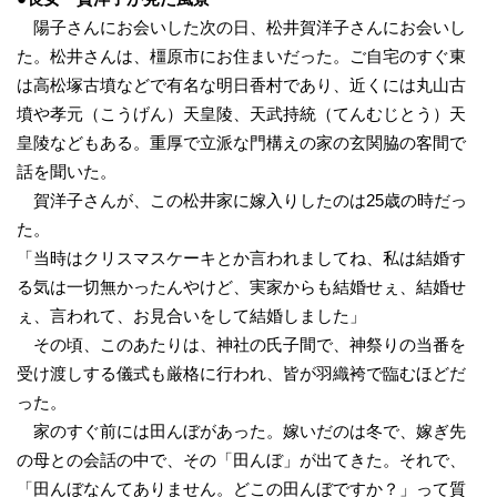
陽子さんにお会いした次の日、松井賀洋子さんにお会いし
た。松井さんは、橿原市にお住まいだった。ご自宅のすぐ東
は高松塚古墳などで有名な明日香村であり、近くには丸山古
墳や孝元（こうげん）天皇陵、天武持統（てんむじとう）天
皇陵などもある。重厚で立派な門構えの家の玄関脇の客間で
話を聞いた。
賀洋子さんが、この松井家に嫁入りしたのは25歳の時だっ
た。
「当時はクリスマスケーキとか言われましてね、私は結婚す
る気は一切無かったんやけど、実家からも結婚せぇ、結婚せ
ぇ、言われて、お見合いをして結婚しました」
その頃、このあたりは、神社の氏子間で、神祭りの当番を
受け渡しする儀式も厳格に行われ、皆が羽織袴で臨むほどだ
った。
家のすぐ前には田んぼがあった。嫁いだのは冬で、嫁ぎ先
の母との会話の中で、その「田んぼ」が出てきた。それで、
「田んぼなんてありません。どこの田んぼですか？」って質